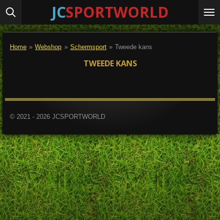
JC
SPORTWORLD
Ga
direct
naar
de
Home
»
Webshop
»
Schermsport
»
Tweede kans
hoofdinhoud
TWEEDE KANS
© 2021 - 2026 JCSPORTWORLD