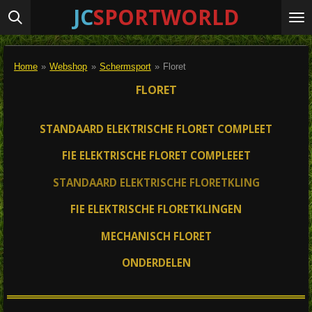
JC
SPORTWORLD
Ga
direct
naar
de
Home
»
Webshop
»
Schermsport
»
Floret
hoofdinhoud
FLORET
STANDAARD ELEKTRISCHE FLORET COMPLEET
FIE ELEKTRISCHE FLORET COMPLEEET
STANDAARD ELEKTRISCHE FLORETKLING
FIE ELEKTRISCHE FLORETKLINGEN
MECHANISCH FLORET
ONDERDELEN